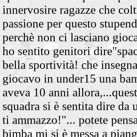
innervosire ragazze che col
passione per questo stupend
perchè non ci lasciano gioca
ho sentito genitori dire"spa
bella sportività! che insegn
giocavo in under15 una bam
aveva 10 anni allora,...qu
squadra si è sentita dire da 
ti ammazzo!"... potete pensa
bimba mi si è messa a piange